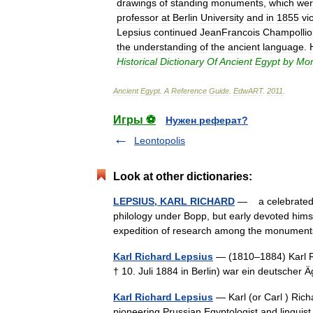
drawings
of
standing
monuments
,
which
we
professor
at
Berlin
University
and
in
1855
vi
Lepsius
continued
JeanFrancois
Champollio
the
understanding
of
the
ancient
language
.
Historical
Dictionary
Of
Ancient
Egypt
by
Mor
Ancient
Egypt
.
A
Reference
Guide
.
EdwART
.
2011
.
Игры ⚽
Нужен реферат?
Leontopolis
Look at other dictionaries:
LEPSIUS, KARL RICHARD
— a celebrated Eg
philology under Bopp, but early devoted himse
expedition of research among the monume
Karl Richard Lepsius
— (1810–1884) Karl R
† 10. Juli 1884 in Berlin) war ein deutsche
Karl Richard Lepsius
— Karl (or Carl ) Ric
pioneering Prussian Egyptologist and lingui