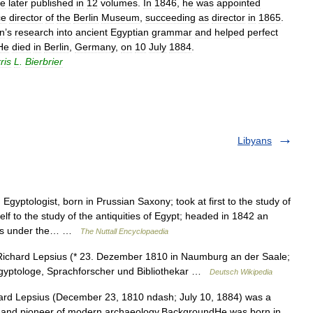
re
later
published
in
12
volumes
.
In
1846
,
he
was
appointed
ce
director
of
the
Berlin
Museum
,
succeeding
as
director
in
1865
.
n
’
s
research
into
ancient
Egyptian
grammar
and
helped
perfect
He
died
in
Berlin
,
Germany
,
on
10
July
1884
.
ris
L
.
Bierbrier
Libyans
yptologist, born in Prussian Saxony; took at first to the study of
lf to the study of the antiquities of Egypt; headed in 1842 an
nts under the… …
The Nuttall Encyclopaedia
ichard Lepsius (* 23. Dezember 1810 in Naumburg an der Saale;
r Ägyptologe, Sprachforscher und Bibliothekar …
Deutsch Wikipedia
hard Lepsius (December 23, 1810 ndash; July 10, 1884) was a
st and pioneer of modern archaeology.BackgroundHe was born in