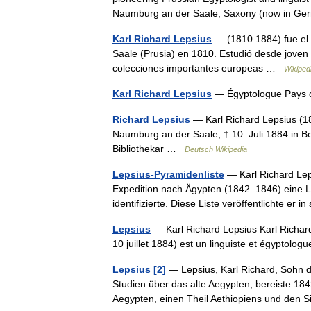
Naumburg an der Saale, Saxony (now in Ge
Karl Richard Lepsius
— (1810 1884) fue el 
Saale (Prusia) en 1810. Estudió desde joven a
colecciones importantes europeas …
Wikiped
Karl Richard Lepsius
— Égyptologue Pays
Richard Lepsius
— Karl Richard Lepsius (1
Naumburg an der Saale; † 10. Juli 1884 in B
Bibliothekar …
Deutsch Wikipedia
Lepsius-Pyramidenliste
— Karl Richard Leps
Expedition nach Ägypten (1842–1846) eine Li
identifizierte. Diese Liste veröffentlichte 
Lepsius
— Karl Richard Lepsius Karl Richar
10 juillet 1884) est un linguiste et égyptol
Lepsius [2]
— Lepsius, Karl Richard, Sohn d
Studien über das alte Aegypten, bereiste 184
Aegypten, einen Theil Aethiopiens und den