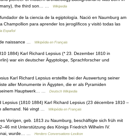
rmany), the third son… …
Wikipedia
fundador de la ciencia de la egiptología. Nació en Naumburg am
 Champollion para aprender los jeroglíficos y visitó todas las
ia Español
 de naissance …
Wikipédia en Français
810 1884) Karl Richard Lepsius (* 23. Dezember 1810 in
erlin) war ein deutscher Ägyptologe, Sprachforscher und
ius Karl Richard Lepsius erstellte bei der Auswertung seiner
ste aller Monumente in Ägypten, die er als Pyramiden
er in seinem Hauptwerk… …
Deutsch Wikipedia
d Lepsius (1810 1884) Karl Richard Lepsius (23 décembre 1810 –
ogue allemand. Né vingt …
Wikipédia en Français
es Vorigen, geb. 1813 zu Naumburg, beschäftigte sich früh mit
2–46 mit Unterstützung des Königs Friedrich Wilhelm IV.
 Sinai, wurde… …
Herders Conversations-Lexikon