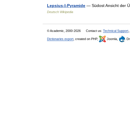
Lepsius-I-Pyramide
— Südost Ansicht der Ü
Deutsch Wikipedia
© Academic, 2000-2026
Contact us:
Technical Support
,
Dictionaries export
, created on PHP,
Joomla,
Dr