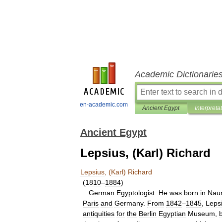
Academic Dictionarie
en-academic.com
Ancient Egypt
Interpreta
Ancient Egypt
Lepsius, (Karl) Richard
Lepsius
, (
Karl
)
Richard
(
1810
–
1884
)
German
Egyptologist
.
He
was
born
in
Nau
Paris
and
Germany
.
From
1842
–
1845
,
Leps
antiquities
for
the
Berlin
Egyptian
Museum
,