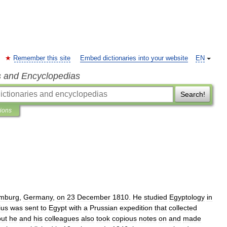
Remember this site
Embed dictionaries into your website
EN
s and Encyclopedias
Search!
tions
mburg
,
Germany
,
on
23
December
1810
.
He
studied
Egyptology
in
ius
was
sent
to
Egypt
with
a
Prussian
expedition
that
collected
but
he
and
his
colleagues
also
took
copious
notes
on
and
made